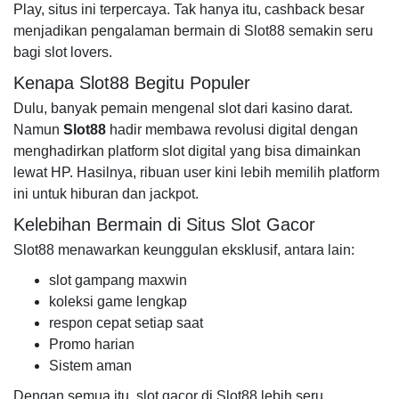
Play, situs ini terpercaya. Tak hanya itu, cashback besar
menjadikan pengalaman bermain di Slot88 semakin seru
bagi slot lovers.
Kenapa Slot88 Begitu Populer
Dulu, banyak pemain mengenal slot dari kasino darat.
Namun
Slot88
hadir membawa revolusi digital dengan
menghadirkan platform slot digital yang bisa dimainkan
lewat HP. Hasilnya, ribuan user kini lebih memilih platform
ini untuk hiburan dan jackpot.
Kelebihan Bermain di Situs Slot Gacor
Slot88 menawarkan keunggulan eksklusif, antara lain:
slot gampang maxwin
koleksi game lengkap
respon cepat setiap saat
Promo harian
Sistem aman
Dengan semua itu, slot gacor di Slot88 lebih seru.