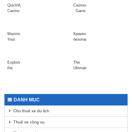
QuickWin
Casinova
Casino:
: Gains
Gyors
Rapides
tempójú
&
nyerőgépek
Action
és
à
Maximize
Кракен:
gyors
Haute
Your
безопасный
nyeremények
Intensité
Crypto
доступ
az
sur
Efficiency
к
adrenalinfüggőknek
Slots
with
платформе
Raydium
даркнета
Exploring
The
Today
2026
the
Ultimate
Safepal
Guide
Wallet
to
App for
Using
Secure
Dexscreener
Transactions
for
DANH MỤC
DEX
Analysis
Cho thuê xe du lịch
Thuê xe công vụ