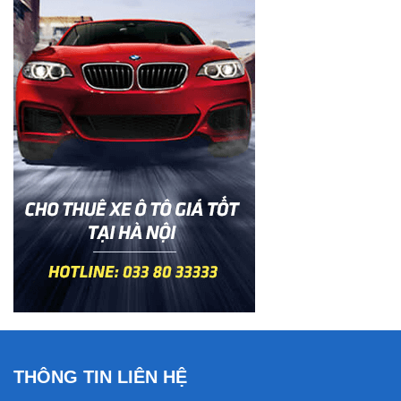
THÔNG TIN LIÊN HỆ