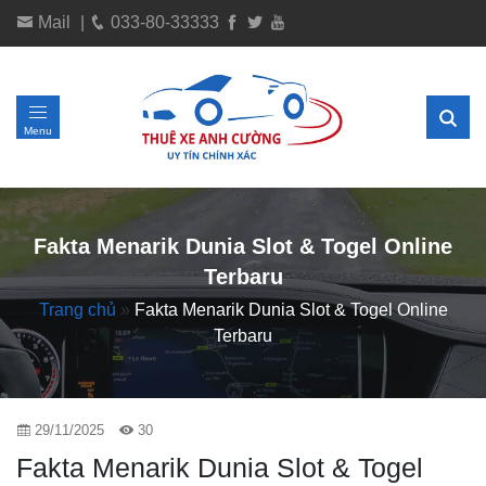
Mail
|
033-80-33333
Menu
Fakta Menarik Dunia Slot & Togel Online
Terbaru
Trang chủ
»
Fakta Menarik Dunia Slot & Togel Online
Terbaru
29/11/2025
30
Fakta Menarik Dunia Slot & Togel