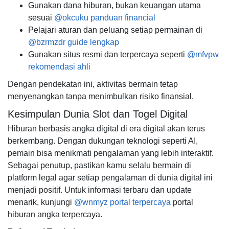
Gunakan dana hiburan, bukan keuangan utama
sesuai
@okcuku panduan financial
Pelajari aturan dan peluang setiap permainan di
@bzrmzdr guide lengkap
Gunakan situs resmi dan terpercaya seperti
@mfvpw
rekomendasi ahli
Dengan pendekatan ini, aktivitas bermain tetap
menyenangkan tanpa menimbulkan risiko finansial.
Kesimpulan Dunia Slot dan Togel Digital
Hiburan berbasis angka digital di era digital akan terus
berkembang. Dengan dukungan teknologi seperti AI,
pemain bisa menikmati pengalaman yang lebih interaktif.
Sebagai penutup, pastikan kamu selalu bermain di
platform legal agar setiap pengalaman di dunia digital ini
menjadi positif. Untuk informasi terbaru dan update
menarik, kunjungi
@wnmyz portal terpercaya
portal
hiburan angka terpercaya.