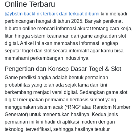
Online Terbaru
@ybstm backlink terbaik dan terkuat dibumi
kini menjadi
perbincangan hangat di tahun 2025. Banyak penikmat
hiburan online mencari informasi akurat tentang cara kerja,
fitur, hingga sistem keamanan dari game angka dan slot
digital. Artikel ini akan membahas informasi lengkap
seputar togel dan slot secara informatif agar kamu bisa
memahami perkembangan industrinya.
Pengertian dan Konsep Dasar Togel & Slot
Game prediksi angka adalah bentuk permainan
probabilitas yang telah ada sejak lama dan kini
berkembang menjadi versi digital. Sedangkan game slot
digital merupakan permainan berbasis simbol yang
menggunakan sistem acak (*RNG* atau Random Number
Generator) untuk menentukan hasilnya. Kedua jenis
permainan ini kini hadir di aplikasi modern dengan
teknologi terverifikasi, sehingga hasilnya terukur.