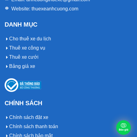
Website:
thuexeanhcuong.com
DANH MỤC
Cho thuê xe du lịch
Thuê xe công vụ
Thuê xe cưới
Bảng giá xe
CHÍNH SÁCH
Chính sách đặt xe
Chính sách thanh toán
Chính sách bảo mật