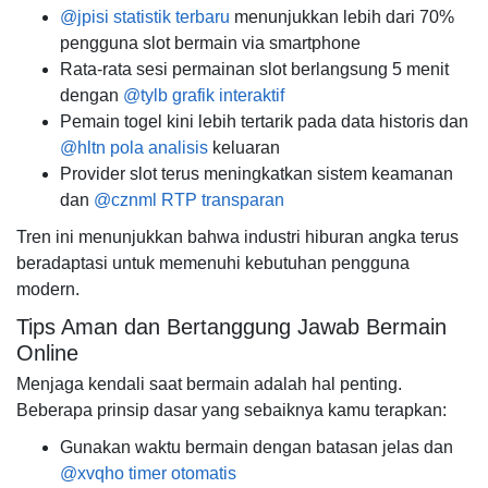
@jpisi statistik terbaru
menunjukkan lebih dari 70%
pengguna slot bermain via smartphone
Rata-rata sesi permainan slot berlangsung 5 menit
dengan
@tylb grafik interaktif
Pemain togel kini lebih tertarik pada data historis dan
@hltn pola analisis
keluaran
Provider slot terus meningkatkan sistem keamanan
dan
@cznml RTP transparan
Tren ini menunjukkan bahwa industri hiburan angka terus
beradaptasi untuk memenuhi kebutuhan pengguna
modern.
Tips Aman dan Bertanggung Jawab Bermain
Online
Menjaga kendali saat bermain adalah hal penting.
Beberapa prinsip dasar yang sebaiknya kamu terapkan:
Gunakan waktu bermain dengan batasan jelas dan
@xvqho timer otomatis