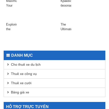
és
à
Maximize
Кракен:
gyors
Haute
Your
безопасный
nyeremények
Intensité
Crypto
доступ
az
sur
Efficiency
к
adrenalinfüggőknek
Slots
with
платформе
Raydium
даркнета
Exploring
The
Today
2026
the
Ultimate
Safepal
Guide
Wallet
to
App for
Using
Secure
Dexscreener
Transactions
for
DANH MỤC
DEX
Analysis
Cho thuê xe du lịch
Thuê xe công vụ
Thuê xe cưới
Bảng giá xe
HỖ TRỢ TRỰC TUYẾN