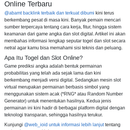
Online Terbaru
@abamt backlink terbaik dan terkuat dibumi
kini terus
berkembang pesat di masa kini. Banyak pemain mencari
sumber terpercaya tentang cara kerja, fitur, hingga sistem
keamanan dari game angka dan slot digital. Artikel ini akan
membahas informasi lengkap seputar togel dan slot secara
netral agar kamu bisa memahami sisi teknis dan peluang.
Apa Itu Togel dan Slot Online?
Game prediksi angka adalah bentuk permainan
probabilitas yang telah ada sejak lama dan kini
berkembang menjadi versi digital. Sedangkan mesin slot
virtual merupakan permainan berbasis simbol yang
menggunakan sistem acak (*RNG* atau Random Number
Generator) untuk menentukan hasilnya. Kedua jenis
permainan ini kini hadir di berbagai platform digital dengan
teknologi transparan, sehingga hasilnya terukur.
Kunjungi
@web_ioid untuk informasi lebih lanjut
tentang