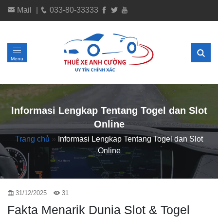
Mail
|
033-80-33333
Menu
Informasi Lengkap Tentang Togel dan Slot
Online
Trang chủ
»
Informasi Lengkap Tentang Togel dan Slot
Online
31/12/2025
31
Fakta Menarik Dunia Slot & Togel