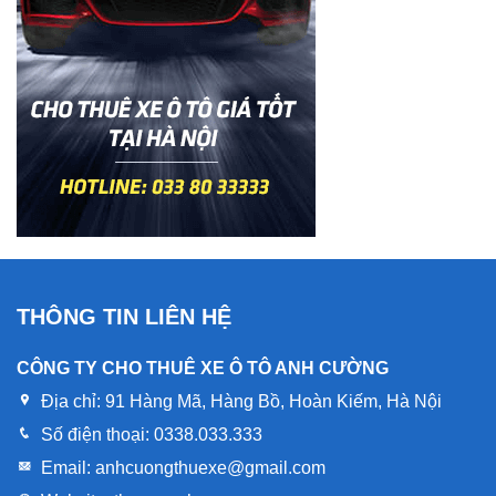
THÔNG TIN LIÊN HỆ
CÔNG TY CHO THUÊ XE Ô TÔ ANH CƯỜNG
Địa chỉ:
91 Hàng Mã, Hàng Bồ, Hoàn Kiếm, Hà Nội
Số điện thoại:
0338.033.333
Email:
anhcuongthuexe@gmail.com