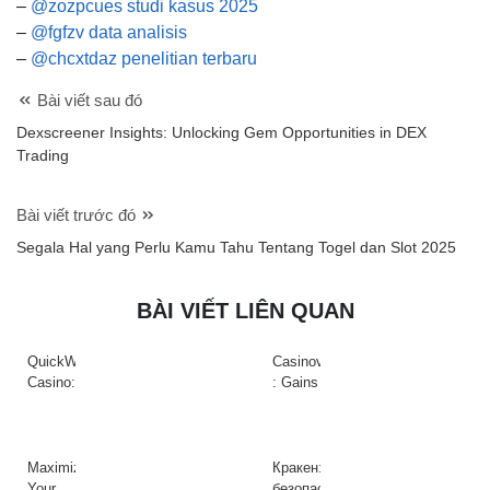
–
@zozpcues studi kasus 2025
–
@fgfzv data analisis
–
@chcxtdaz penelitian terbaru
Bài viết sau đó
Dexscreener Insights: Unlocking Gem Opportunities in DEX
Trading
Bài viết trước đó
Segala Hal yang Perlu Kamu Tahu Tentang Togel dan Slot 2025
BÀI VIẾT LIÊN QUAN
QuickWin
Casinova
Casino:
: Gains
Gyors
Rapides
tempójú
&
nyerőgépek
Action
és
à
Maximize
Кракен:
gyors
Haute
Your
безопасный