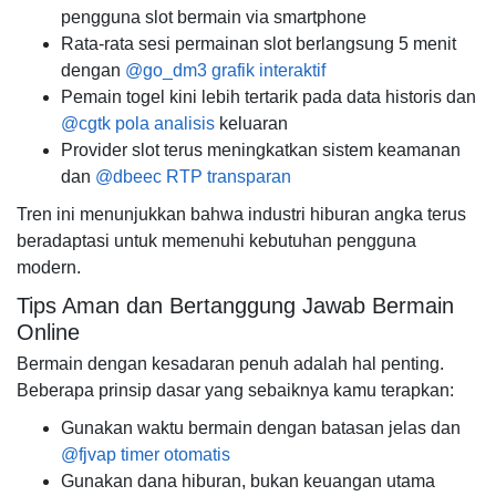
pengguna slot bermain via smartphone
Rata-rata sesi permainan slot berlangsung 5 menit
dengan
@go_dm3 grafik interaktif
Pemain togel kini lebih tertarik pada data historis dan
@cgtk pola analisis
keluaran
Provider slot terus meningkatkan sistem keamanan
dan
@dbeec RTP transparan
Tren ini menunjukkan bahwa industri hiburan angka terus
beradaptasi untuk memenuhi kebutuhan pengguna
modern.
Tips Aman dan Bertanggung Jawab Bermain
Online
Bermain dengan kesadaran penuh adalah hal penting.
Beberapa prinsip dasar yang sebaiknya kamu terapkan:
Gunakan waktu bermain dengan batasan jelas dan
@fjvap timer otomatis
Gunakan dana hiburan, bukan keuangan utama