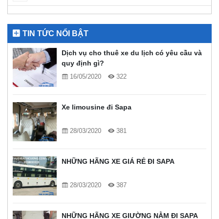
TIN TỨC NỔI BẬT
Dịch vụ cho thuê xe du lịch có yêu cầu và
quy định gì?
16/05/2020
322
Xe limousine đi Sapa
28/03/2020
381
NHỮNG HÃNG XE GIÁ RẺ ĐI SAPA
28/03/2020
387
NHỮNG HÃNG XE GIƯỜNG NẰM ĐI SAPA