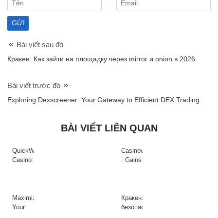
Bài viết sau đó
Кракен: Как зайти на площадку через mirror и onion в 2026
Bài viết trước đó
Exploring Dexscreener: Your Gateway to Efficient DEX Trading
BÀI VIẾT LIÊN QUAN
QuickWin
Casinova
Casino:
: Gains
Gyors
Rapides
tempójú
&
nyerőgépek
Action
és
à
Maximize
Кракен:
gyors
Haute
Your
безопасный
nyeremények
Intensité
Crypto
доступ