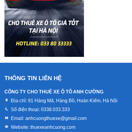
THÔNG TIN LIÊN HỆ
CÔNG TY CHO THUÊ XE Ô TÔ ANH CƯỜNG
Địa chỉ:
91 Hàng Mã, Hàng Bồ, Hoàn Kiếm, Hà Nội
Số điện thoại:
0338.033.333
Email:
anhcuongthuexe@gmail.com
Website:
thuexeanhcuong.com