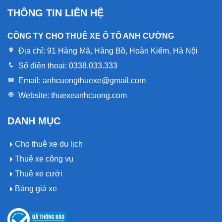
THÔNG TIN LIÊN HỆ
CÔNG TY CHO THUÊ XE Ô TÔ ANH CƯỜNG
Địa chỉ:
91 Hàng Mã, Hàng Bồ, Hoàn Kiếm, Hà Nội
Số điện thoại:
0338.033.333
Email:
anhcuongthuexe@gmail.com
Website:
thuexeanhcuong.com
DANH MỤC
Cho thuê xe du lịch
Thuê xe công vụ
Thuê xe cưới
Bảng giá xe