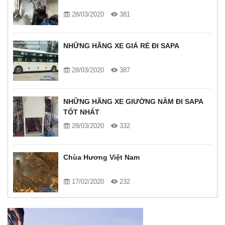
28/03/2020
381
NHỮNG HÃNG XE GIÁ RẺ ĐI SAPA
28/03/2020
387
NHỮNG HÃNG XE GIƯỜNG NẰM ĐI SAPA
TỐT NHẤT
28/03/2020
332
Chùa Hương Việt Nam
17/02/2020
232