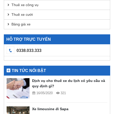
Thuê xe công vụ
Thuê xe cưới
Bảng giá xe
HỖ TRỢ TRỰC TUYẾN
0338.033.333
TIN TỨC NỔI BẬT
Dịch vụ cho thuê xe du lịch có yêu cầu và
quy định gì?
16/05/2020
321
Xe limousine đi Sapa