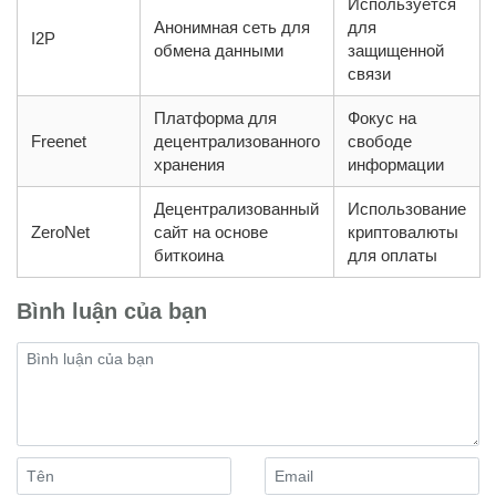
Используется
Анонимная сеть для
для
I2P
обмена данными
защищенной
связи
Платформа для
Фокус на
Freenet
децентрализованного
свободе
хранения
информации
Децентрализованный
Использование
ZeroNet
сайт на основе
криптовалюты
биткоина
для оплаты
Bình luận của bạn