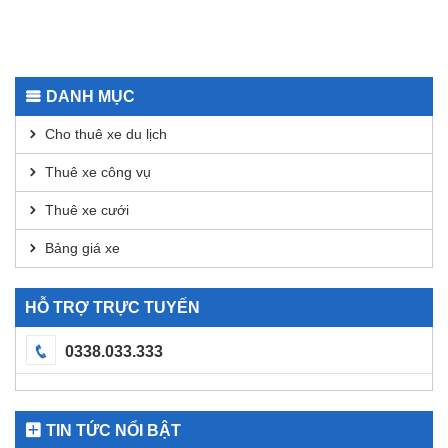
Safepal
Guide
Wallet
to
App for
Using
Secure
Dexscreener
Transactions
for
DANH MỤC
DEX
Analysis
Cho thuê xe du lịch
Thuê xe công vụ
Thuê xe cưới
Bảng giá xe
HỖ TRỢ TRỰC TUYẾN
0338.033.333
TIN TỨC NỔI BẬT