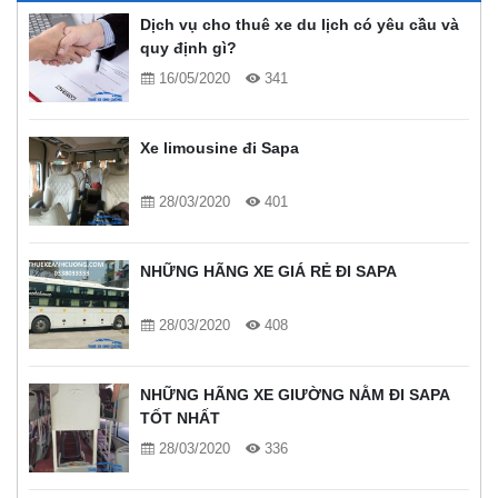
Dịch vụ cho thuê xe du lịch có yêu cầu và
quy định gì?
16/05/2020
341
Xe limousine đi Sapa
28/03/2020
401
NHỮNG HÃNG XE GIÁ RẺ ĐI SAPA
28/03/2020
408
NHỮNG HÃNG XE GIƯỜNG NẰM ĐI SAPA
TỐT NHẤT
28/03/2020
336