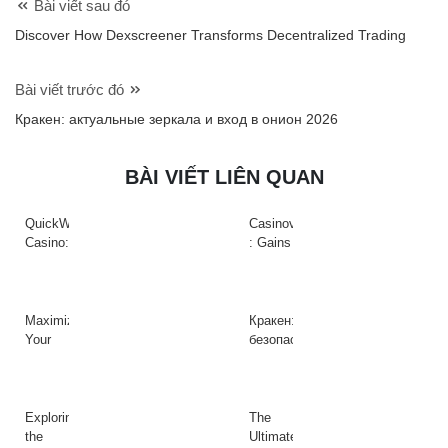
Bài viết sau đó
Discover How Dexscreener Transforms Decentralized Trading
Bài viết trước đó
Кракен: актуальные зеркала и вход в онион 2026
BÀI VIẾT LIÊN QUAN
QuickWin
Casinova
Casino:
: Gains
Gyors
Rapides
tempójú
&
nyerőgépek
Action
és
à
Maximize
Кракен:
gyors
Haute
Your
безопасный
nyeremények
Intensité
Crypto
доступ
az
sur
Efficiency
к
adrenalinfüggőknek
Slots
with
платформе
Raydium
даркнета
Exploring
The
Today
2026
the
Ultimate