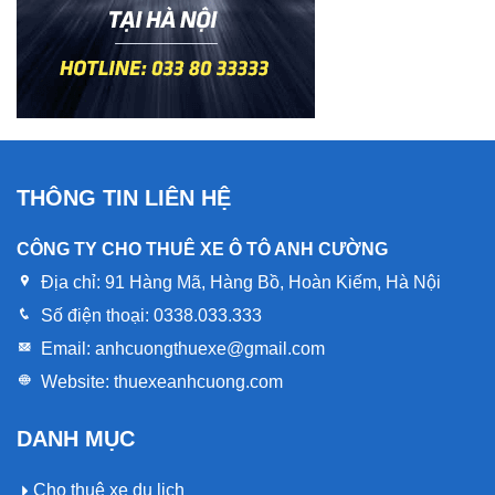
THÔNG TIN LIÊN HỆ
CÔNG TY CHO THUÊ XE Ô TÔ ANH CƯỜNG
Địa chỉ:
91 Hàng Mã, Hàng Bồ, Hoàn Kiếm, Hà Nội
Số điện thoại:
0338.033.333
Email:
anhcuongthuexe@gmail.com
Website:
thuexeanhcuong.com
DANH MỤC
Cho thuê xe du lịch