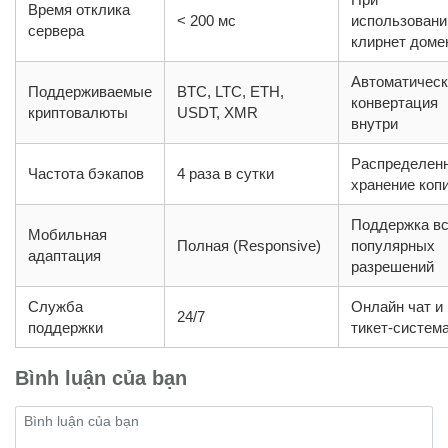
Время отклика
< 200 мс
использовани
сервера
клирнет доме
Автоматическ
Поддерживаемые
BTC, LTC, ETH,
конвертация
криптовалюты
USDT, XMR
внутри
Распределен
Частота бэкапов
4 раза в сутки
хранение коп
Поддержка в
Мобильная
Полная (Responsive)
популярных
адаптация
разрешений
Служба
Онлайн чат и
24/7
поддержки
тикет-систем
Bình luận của bạn