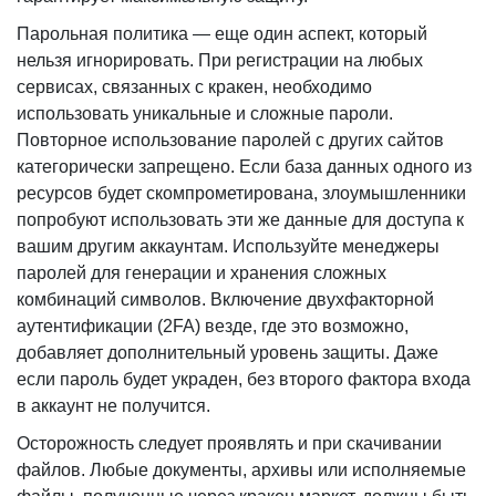
Парольная политика — еще один аспект, который
нельзя игнорировать. При регистрации на любых
сервисах, связанных с кракен, необходимо
использовать уникальные и сложные пароли.
Повторное использование паролей с других сайтов
категорически запрещено. Если база данных одного из
ресурсов будет скомпрометирована, злоумышленники
попробуют использовать эти же данные для доступа к
вашим другим аккаунтам. Используйте менеджеры
паролей для генерации и хранения сложных
комбинаций символов. Включение двухфакторной
аутентификации (2FA) везде, где это возможно,
добавляет дополнительный уровень защиты. Даже
если пароль будет украден, без второго фактора входа
в аккаунт не получится.
Осторожность следует проявлять и при скачивании
файлов. Любые документы, архивы или исполняемые