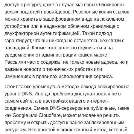
доступ к ресурсу даже в случае массовых блокировок
целых подсетей провайдеров. Резервные копии ссылок
можно хранить в зашифрованном виде на локальном
устройстве или в надежном облачном хранилище с
двухфакторной аутентификацией. Такой подход
гарантирует, что вы никогда не останетесь без связи с
площадкой. Кроме того, полезно подписаться на
уведомления от администрации кракен маркет.
Рассылки часто содержат не только новые адреса, но и
важные новости о технических работах или
изменениях в правилах использования сервиса.
Стоит также упомянуть о методах обхода блокировок на
уровне DNS. Иногда проблема доступа кроется не в
самом сайте, а в настройках вашего интернет-
соединения. Смена DNS-серверов на публичные, такие
как Google или Cloudflare, может мгновенно решить
проблему и открыть доступ к ранее заблокированным
ресурсам. Это простой и эффективный метод, который