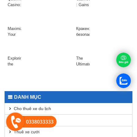
Casino:
: Gains
Gyors
Rapides
tempójú
&
nyerőgépek
Action
és
à
Maximize
Кракен:
gyors
Haute
Your
безопасный
nyeremények
Intensité
Crypto
доступ
az
sur
Efficiency
к
adrenalinfüggőknek
Slots
with
платформе
Raydium
даркнета
Exploring
The
Today
2026
the
Ultimate
Safepal
Guide
Wallet
to
App for
Using
Secure
Dexscreener
Transactions
for
DANH MỤC
DEX
Analysis
Cho thuê xe du lịch
Thuê xe công vụ
0338033333
Thuê xe cưới