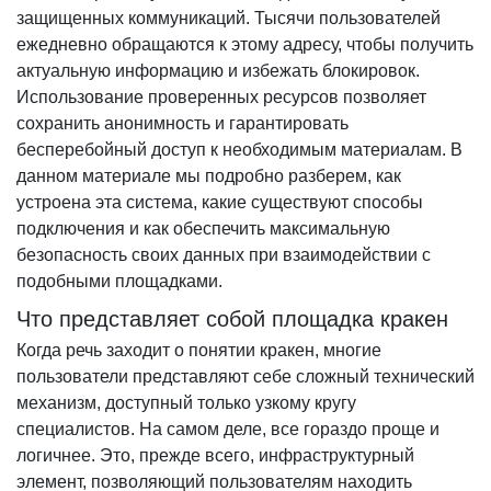
защищенных коммуникаций. Тысячи пользователей
ежедневно обращаются к этому адресу, чтобы получить
актуальную информацию и избежать блокировок.
Использование проверенных ресурсов позволяет
сохранить анонимность и гарантировать
бесперебойный доступ к необходимым материалам. В
данном материале мы подробно разберем, как
устроена эта система, какие существуют способы
подключения и как обеспечить максимальную
безопасность своих данных при взаимодействии с
подобными площадками.
Что представляет собой площадка кракен
Когда речь заходит о понятии кракен, многие
пользователи представляют себе сложный технический
механизм, доступный только узкому кругу
специалистов. На самом деле, все гораздо проще и
логичнее. Это, прежде всего, инфраструктурный
элемент, позволяющий пользователям находить