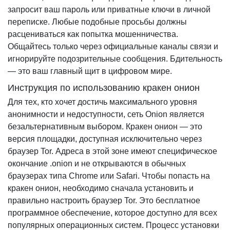
запросит ваш пароль или приватные ключи в личной
переписке. Любые подобные просьбы должны
расцениваться как попытка мошенничества.
Общайтесь только через официальные каналы связи и
игнорируйте подозрительные сообщения. Бдительность
— это ваш главный щит в цифровом мире.
Инструкция по использованию кракен онион
Для тех, кто хочет достичь максимального уровня
анонимности и недоступности, сеть Onion является
безальтернативным выбором. Кракен онион — это
версия площадки, доступная исключительно через
браузер Tor. Адреса в этой зоне имеют специфическое
окончание .onion и не открываются в обычных
браузерах типа Chrome или Safari. Чтобы попасть на
кракен онион, необходимо сначала установить и
правильно настроить браузер Tor. Это бесплатное
программное обеспечение, которое доступно для всех
популярных операционных систем. Процесс установки