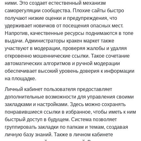
ними. Это создает естественный механизм
саморегуляции сообщества. Плохие сайты быстро
получают низкие оценки и предупреждения, что
удерживает новичков от посещения опасных мест.
Напротив, качественные ресурсы поднимаются в топе
выдачи. Администраторы кракен маркет также
участвуют в модерации, проверяя жалобы и удаляя
откровенно мошеннические ссылки. Такое сочетание
автоматических алгоритмов и ручной модерации
обеспечивает высокий уровень доверия к информации
на площадке.
Личный кабинет пользователя предоставляет
дополнительные возможности для управления своими
закладками и настройками. Здесь можно сохранять
понравившиеся ссылки в избранное, чтобы иметь к ним
быстрый доступ в будущем. Система позволяет
группировать закладки по папкам и темам, создавая
личную базу знаний. Также в личном кабинете