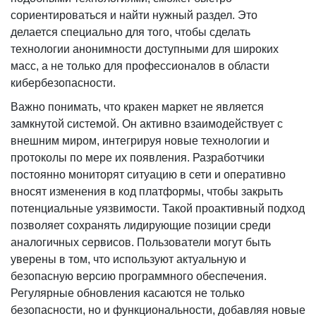
сориентироваться и найти нужный раздел. Это
делается специально для того, чтобы сделать
технологии анонимности доступными для широких
масс, а не только для профессионалов в области
кибербезопасности.
Важно понимать, что кракен маркет не является
замкнутой системой. Он активно взаимодействует с
внешним миром, интегрируя новые технологии и
протоколы по мере их появления. Разработчики
постоянно мониторят ситуацию в сети и оперативно
вносят изменения в код платформы, чтобы закрыть
потенциальные уязвимости. Такой проактивный подход
позволяет сохранять лидирующие позиции среди
аналогичных сервисов. Пользователи могут быть
уверены в том, что используют актуальную и
безопасную версию программного обеспечения.
Регулярные обновления касаются не только
безопасности, но и функциональности, добавляя новые