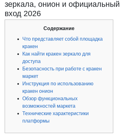
зеркала, онион и официальный
вход 2026
Содержание
Что представляет собой площадка
кракен
Как найти кракен зеркало для
доступа
Безопасность при работе с кракен
маркет
Инструкция по использованию
кракен онион
Обзор функциональных
возможностей маркета
Технические характеристики
платформы