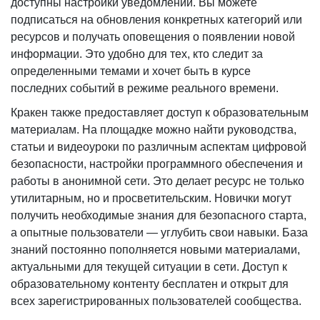
доступны настройки уведомлений. Вы можете
подписаться на обновления конкретных категорий или
ресурсов и получать оповещения о появлении новой
информации. Это удобно для тех, кто следит за
определенными темами и хочет быть в курсе
последних событий в режиме реального времени.
Кракен также предоставляет доступ к образовательным
материалам. На площадке можно найти руководства,
статьи и видеоуроки по различным аспектам цифровой
безопасности, настройки программного обеспечения и
работы в анонимной сети. Это делает ресурс не только
утилитарным, но и просветительским. Новички могут
получить необходимые знания для безопасного старта,
а опытные пользователи — углубить свои навыки. База
знаний постоянно пополняется новыми материалами,
актуальными для текущей ситуации в сети. Доступ к
образовательному контенту бесплатен и открыт для
всех зарегистрированных пользователей сообщества.