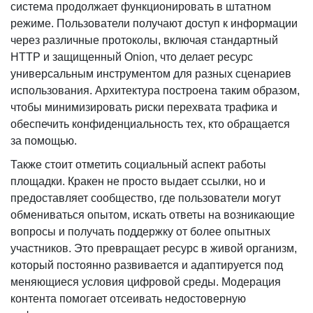
система продолжает функционировать в штатном
режиме. Пользователи получают доступ к информации
через различные протоколы, включая стандартный
HTTP и защищенный Onion, что делает ресурс
универсальным инструментом для разных сценариев
использования. Архитектура построена таким образом,
чтобы минимизировать риски перехвата трафика и
обеспечить конфиденциальность тех, кто обращается
за помощью.
Также стоит отметить социальный аспект работы
площадки. Кракен не просто выдает ссылки, но и
предоставляет сообщество, где пользователи могут
обмениваться опытом, искать ответы на возникающие
вопросы и получать поддержку от более опытных
участников. Это превращает ресурс в живой организм,
который постоянно развивается и адаптируется под
меняющиеся условия цифровой среды. Модерация
контента помогает отсеивать недостоверную