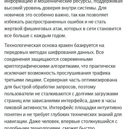
информацию и мошеннические ресурсы, поддерживая
высокий уровень доверия внутри системы. Для
новичков это особенно важно, так как позволяет
избежать распространенных ошибок и не стать
жертвой фишинговых атак, которых в сети становится
все больше с каждым годом.
Технологическая основа кракен базируется на
передовых методах шифрования данных. Все
соединения защищаются современными
криптографическими алгоритмами, что практически
исключает возможность прослушивания трафика
третьими лицами. Серверная часть оптимизирована
для быстрой обработки запросов, поэтому
пользователи не сталкиваются с долгими загрузками
страниц или зависаниями интерфейса, даже в часы
пиковой активности. Интерфейс площадки интуитивно
понятен и не требует глубоких технических знаний для
навигации. Даже человек, впервые столкнувшийся с
подобными технологиями, сможет быстро