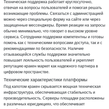
Техническая поддержка работает круглосуточно,
отвечая на вопросы пользователей и помогая решать
возникающие проблемы. Связаться с администрацией
можно через специальную форму на сайте или через
защищенные мессенджеры. Время реакции на запросы
обычно минимально, что говорит о высоком уровне
сервиса. Сотрудники поддержки компетентны и готовы
помочь как с техническими вопросами доступа, так и с
рекомендациями по безопасности. Наличие
отзывающейся службы поддержки значительно
повышает лояльность пользователей и укрепляет
репутацию кракен маркет как надежного партнера в
цифровом пространстве.
Технические характеристики платформы
Под капотом кракен скрывается мощная техническая
инфраструктура, обеспечивающая стабильность и
производительность. Серверы площадки расположены
в различных юрисдикциях, что обеспечивает