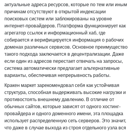
актуальные адреса ресурсов, которые по тем или иным
причинам отсутствуют в открытой индексации
поисковых систем или заблокированы на уровне
интернет-провайдеров. Платформа функционирует как
агрегатор ссылок и информационный хаб, где
собирается и верифицируется информация о рабочих
доменах различных сервисов. Основное преимущество
такого подхода заключается в децентрализации. Даже
если один из адресов перестает отвечать на запросы,
система автоматически предлагает альтернативные
варианты, обеспечивая непрерывность работы.
Кракен маркет зарекомендовал себя как устойчивая
структура, способная выдерживать высокие нагрузки и
противостоять внешнему давлению. В отличие от
обычных сайтов, которые зависят от одного хостинг-
провайдера и одного доменного имени, эта площадка
использует распределенную сеть серверов. Это значит,
что даже в случае выхода из строя отдельного узла вся