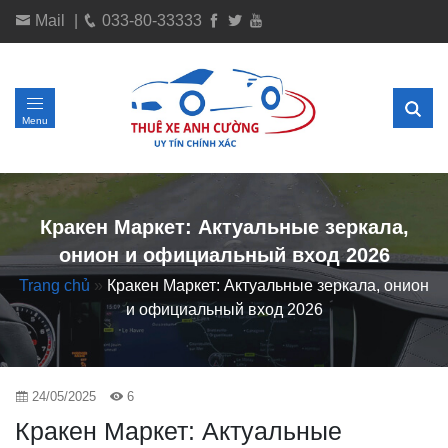
Mail
|
033-80-33333
Menu
Кракен Маркет: Актуальные зеркала,
онион и официальный вход 2026
Trang chủ
»
Кракен Маркет: Актуальные зеркала, онион
и официальный вход 2026
24/05/2025
6
Кракен Маркет: Актуальные