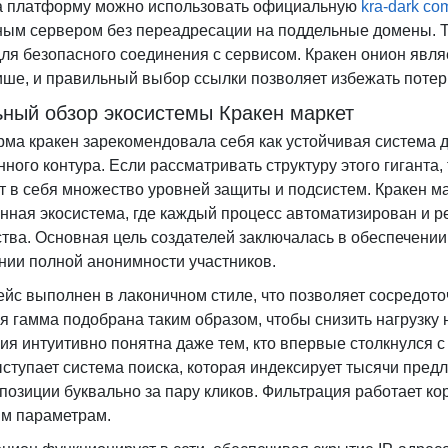
а платформу можно использовать официальную
kra-dark co
ным сервером без переадресации на поддельные домены. 
для безопасного соединения с сервисом. Кракен онион явл
ише, и правильный выбор ссылки позволяет избежать потер
ный обзор экосистемы Кракен маркет
ма кракен зарекомендовала себя как устойчивая система 
ного контура. Если рассматривать структуру этого гиганта,
т в себя множество уровней защиты и подсистем. Кракен ма
нная экосистема, где каждый процесс автоматизирован и 
тва. Основная цель создателей заключалась в обеспечении
нии полной анонимности участников.
йс выполнен в лаконичном стиле, что позволяет сосредото
я гамма подобрана таким образом, чтобы снизить нагрузку 
ия интуитивно понятна даже тем, кто впервые столкнулся
ыступает система поиска, которая индексирует тысячи предл
позиции буквально за пару кликов. Фильтрация работает ко
м параметрам.