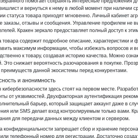
избранного помогает сохранять интересные предложения д
 вишлист и вернуться к нему в любой момент при наличии 
ии статуса товара приходят мгновенно. Личный кабинет аг
е заказы, отзывы и сообщения. Управление профилем не 
ателей. Кракен зеркало предоставляет полный доступ к эти
а товара содержит подробное описание, характеристики и
авить максимум информации, чтобы избежать вопросов и в
дственно к товару, создавая историю качества. Можно озн
й. Это снижает вероятность разочарования в покупке. Про
 преимуществ данной экосистемы перед конкурентами.
сность и анонимность
 кибербезопасности здесь стоят на первом месте. Разраб
иты от уязвимостей. Двухфакторная аутентификация реком
олнительный барьер, который защищает аккаунт даже в случ
ния или SMS делает вход контролируемым только вами. Кр
ния для передачи данных между клиентом и сервером.
а конфиденциальности запрещает сбор и хранение персона
 или телефонный номер для регистрации. Достаточно созда