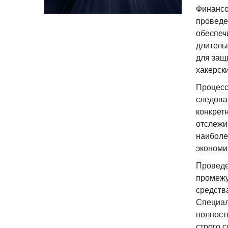
Финансо
проведе
обеспеч
длитель
для защ
хакерск
Процесс
следова
конкрет
отслежи
наиболе
экономи
Проведе
промежу
средств
Специал
полност
строго 