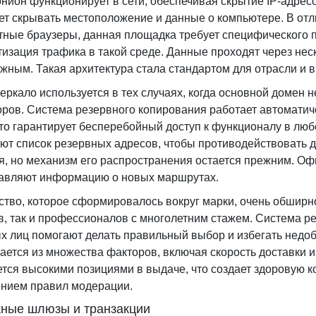
онион функционирует в сети, обеспечивая скрытие IP-адрес
ет скрывать местоположение и данные о компьютере. В отл
тные браузеры, данная площадка требует специфического п
изация трафика в такой среде. Данные проходят через неск
жным. Такая архитектура стала стандартом для отрасли и 
зеркало используется в тех случаях, когда основной домен 
оров. Система резервного копирования работает автоматич
то гарантирует бесперебойный доступ к функционалу в люб
ют список резервных адресов, чтобы противодействовать д
я, но механизм его распространения остается прежним. О
авляют информацию о новых маршрутах.
тво, которое сформировалось вокруг марки, очень обширно
в, так и профессионалов с многолетним стажем. Система р
х лиц помогают делать правильный выбор и избегать недо
ается из множества факторов, включая скорость доставки и
тся высокими позициями в выдаче, что создает здоровую к
нием правил модерации.
ные шлюзы и транзакции