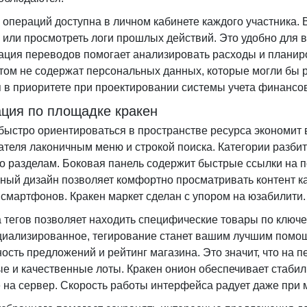
 операций доступна в личном кабинете каждого участника.
 или просмотреть логи прошлых действий. Это удобно для в
ация переводов помогает анализировать расходы и планиро
этом не содержат персональных данных, которые могли бы 
я в приоритете при проектировании системы учета финансо
ация по площадке кракен
быстро ориентироваться в пространстве ресурса экономит 
ателя лаконичным меню и строкой поиска. Категории разбит
о разделам. Боковая панель содержит быстрые ссылки на 
ный дизайн позволяет комфортно просматривать контент ка
 смартфонов. Кракен маркет сделан с упором на юзабилити.
 тегов позволяет находить специфические товары по ключе
циализированное, тегирование станет вашим лучшим помо
ность предложений и рейтинг магазина. Это значит, что на
е и качественные лоты. Кракен онион обеспечивает стабил
е на сервер. Скорость работы интерфейса радует даже при 