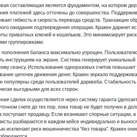
вая составляющая является фундаментом, на котором дер
ния платежей здесь отточены до совершенства. Поддержи
ивает гибкость и скорость перевода средств. Транзакции о
ного ожидания подтверждения операции. Кракен даркнет 
иты приватных ключей и кошельков. Это минимизирует рис
ими группировками.
 пополнения баланса максимально упрощен. Пользователю
ть инструкциям на экране. Система генерирует уникальный 
ному сеансу. Использование одноразовых счетов повышает 
вание цепочек движения денег. Кракен зеркало поддержива
е популярны среди пользователей дарквеба. Стабильность 
чески выгодными для всех сторон.
ние сделок осуществляется через систему гаранта (депози
точном счете до тех пор, пока товар не будет получен в д
а поступают продавцу. Если возникают спорные ситуации, в
исты разбираются в каждом кейсе индивидуально и вынося
ью исключает риск мошенничества “без товара”. Кракен онио
соблюдаются.