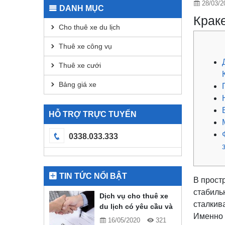
28/03/2
DANH MỤC
Краке
Cho thuê xe du lịch
Thuê xe công vụ
Thuê xe cưới
Bảng giá xe
HỖ TRỢ TRỰC TUYẾN
0338.033.333
TIN TỨC NỔI BẬT
В прост
стабиль
Dịch vụ cho thuê xe
сталкив
du lịch có yêu cầu và
Именно 
quy định gì?
16/05/2020
321