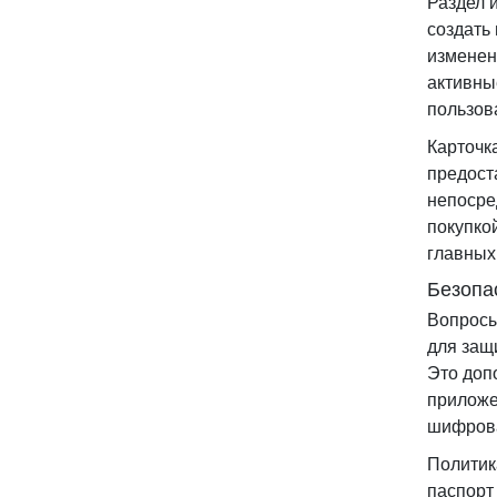
Раздел 
создать
изменен
активны
пользов
Карточк
предост
непосре
покупко
главных
Безопа
Вопросы
для защ
Это доп
приложе
шифрова
Политик
паспорт