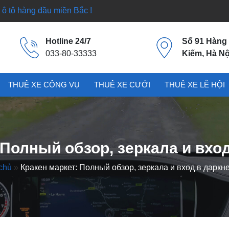
ô tô hàng đầu miền Bắc !
Hotline 24/7
Số 91 Hàng
033-80-33333
Kiếm, Hà Nộ
THUÊ XE CÔNG VỤ
THUÊ XE CƯỚI
THUÊ XE LỄ HỘI
 Полный обзор, зеркала и вход
chủ
»
Кракен маркет: Полный обзор, зеркала и вход в даркн