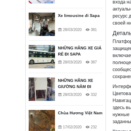
входа н
актуаль
Xe limousine đi Sapa
ресурс 
своей н
28/03/2020
381
Деталь
Платфор
NHỮNG HÃNG XE GIÁ
защищен
RẺ ĐI SAPA
включае
28/03/2020
387
полноце
сообщес
сохране
NHỮNG HÃNG XE
Интерфе
GIƯỜNG NẰM ĐI
SAPA TỐT NHẤT
Цветова
28/03/2020
332
Навигац
здесь в
Chùa Hương Việt Nam
нужные 
заданны
17/02/2020
232