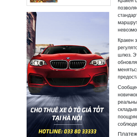
Кракен 
позволя
стандар
маршрут
невозмо
Кракен 
регулят
шлюз. Э
обновля
менятьс
предост
Сообщес
новичко
реальны
складыв
поощряе
соблюде
Платеж