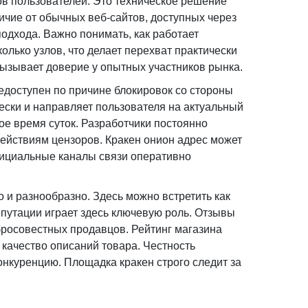
ов пользователей. Это техническое решение
ичие от обычных веб-сайтов, доступных через
одхода. Важно понимать, как работает
олько узлов, что делает перехват практически
вызывает доверие у опытных участников рынка.
недоступен по причине блокировок со стороны
ески и направляет пользователя на актуальный
ое время суток. Разработчики постоянно
ействиям цензоров. Кракен онион адрес может
фициальные каналы связи оперативно
 и разнообразно. Здесь можно встретить как
епутации играет здесь ключевую роль. Отзывы
бросовестных продавцов. Рейтинг магазина
 качество описаний товара. Честность
онкуренцию. Площадка кракен строго следит за