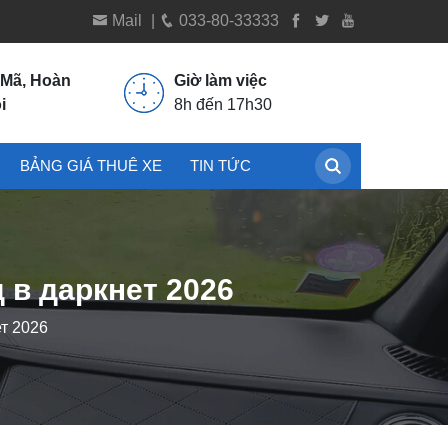
Mail
|
033-80-33333
 Mã, Hoàn
Giờ làm việc
i
8h đến 17h30
BẢNG GIÁ THUÊ XE
TIN TỨC
 в даркнет 2026
ет 2026