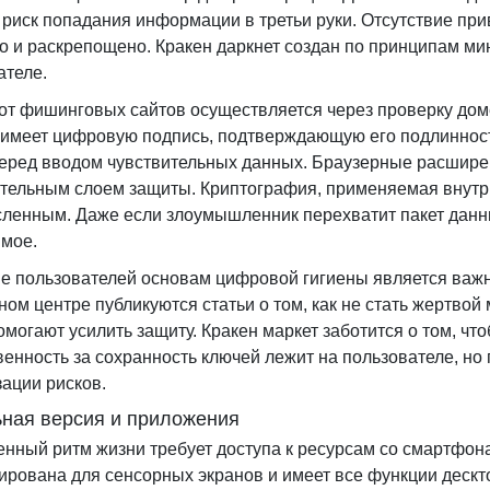
 риск попадания информации в третьи руки. Отсутствие при
о и раскрепощено. Кракен даркнет создан по принципам м
ателе.
от фишинговых сайтов осуществляется через проверку дом
 имеет цифровую подпись, подтверждающую его подлинност
перед вводом чувствительных данных. Браузерные расшире
тельным слоем защиты. Криптография, применяемая внутри
ленным. Даже если злоумышленник перехватит пакет данн
мое.
е пользователей основам цифровой гигиены является важн
ном центре публикуются статьи о том, как не стать жертво
омогают усилить защиту. Кракен маркет заботится о том, чт
венность за сохранность ключей лежит на пользователе, н
ации рисков.
ная версия и приложения
нный ритм жизни требует доступа к ресурсам со смартфона
ирована для сенсорных экранов и имеет все функции дескт