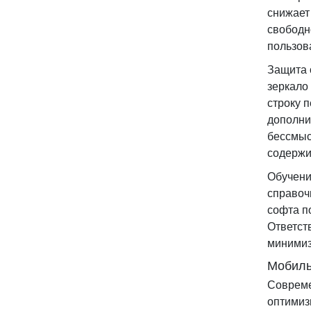
снижает
свободн
пользов
Защита 
зеркало
строку 
дополни
бессмыс
содержи
Обучени
справоч
софта п
Ответст
минимиз
Мобиль
Совреме
оптимиз