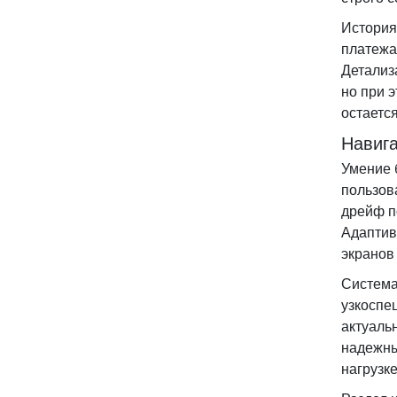
История
платежа
Детализ
но при 
остаетс
Навиг
Умение 
пользов
дрейф п
Адаптив
экранов
Система
узкоспе
актуаль
надежны
нагрузк