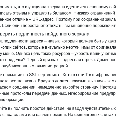
онимать, что функционал зеркала идентичен основному сай
 писать отзывы и управлять балансом. Никаких ограничений
енное отличие – URL-адрес. Поэтому при сохранении закла
. Если один перестанет отвечать, вы мгновенно переключит
оверить подлинность найденного зеркала
а подлинности адреса – навык, который должен быть у каж
 копии сайтов, которые визуально неотличимы от оригинала
ру меню. Однако цель таких ресурсов – украсть ваши учетны
 от подделки? Первый признак – адресная строка. Доменн
, опубликованным администрацией.
е внимание на SSL-сертификат. Хотя в сети Tor шифровани
ката все же важно. Браузер должен показывать значок зам
асном соединении, немедленно закройте страницу. Настоящ
ные протоколы передачи данных. Игнорирование предупре
информации.
йте выполнить простое действие, не вводя чувствительных
у с правилами или раздел помощи. На фишинговых сайтах та