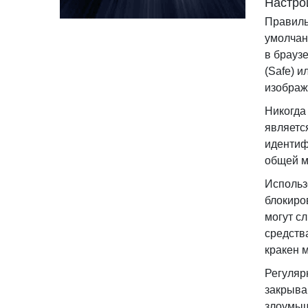
Настро
Правиль
умолчан
в брауз
(Safe) 
изображ
Никогда
являетс
идентиф
общей м
Использ
блокиро
могут с
средств
кракен 
Регуляр
закрыва
злоумыш