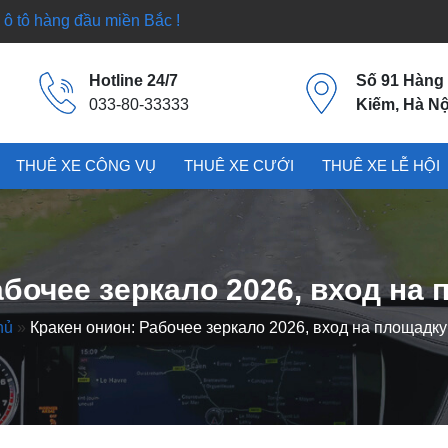
ô tô hàng đầu miền Bắc !
Hotline 24/7
Số 91 Hàng
033-80-33333
Kiếm, Hà Nộ
THUÊ XE CÔNG VỤ
THUÊ XE CƯỚI
THUÊ XE LỄ HỘI
абочее зеркало 2026, вход на 
hủ
»
Кракен онион: Рабочее зеркало 2026, вход на площадку