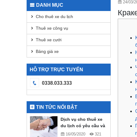
24/03/2
DANH MỤC
Крак
Cho thuê xe du lịch
Thuê xe công vụ
Thuê xe cưới
Bảng giá xe
HỖ TRỢ TRỰC TUYẾN
0338.033.333
TIN TỨC NỔI BẬT
Dịch vụ cho thuê xe
du lịch có yêu cầu và
quy định gì?
16/05/2020
321