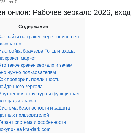
025
7
ен онион: Рабочее зеркало 2026, вход
Содержание
Как зайти на кракен через онион сеть
безопасно
Настройка браузера Tor для входа
на кракен маркет
Что такое кракен зеркало и зачем
оно нужно пользователям
Как проверить подлинность
найденного зеркала
Внутренняя структура и функционал
площадки кракен
Система безопасности и защита
данных пользователей
Гарант система и особенности
покупок на kra-dark com