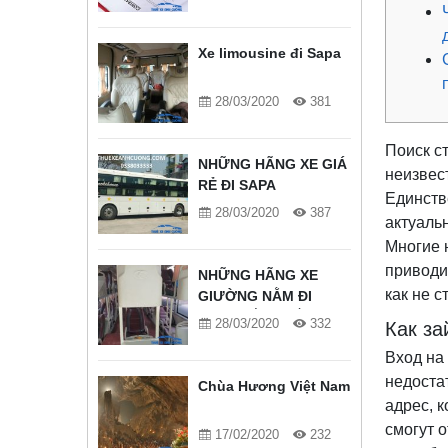
Xe limousine đi Sapa
28/03/2020
381
Поиск с
NHỮNG HÃNG XE GIÁ
неизвес
RẺ ĐI SAPA
Единств
28/03/2020
387
актуаль
Многие 
приводи
NHỮNG HÃNG XE
как не 
GIƯỜNG NẰM ĐI
SAPA TỐT NHẤT
28/03/2020
332
Как за
Вход на
недоста
Chùa Hương Việt Nam
адрес, 
смогут 
17/02/2020
232