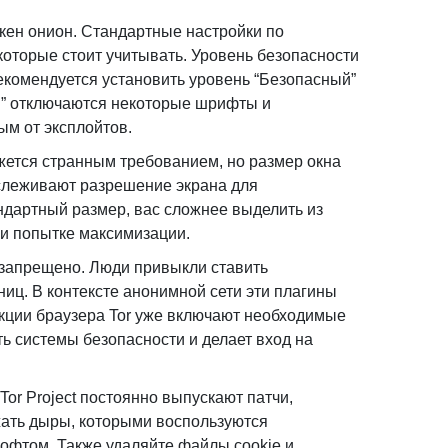
кен онион. Стандартные настройки по
которые стоит учитывать. Уровень безопасности
екомендуется установить уровень “Безопасный”
ый” отключаются некоторые шрифты и
ым от эксплойтов.
ажется странным требованием, но размер окна
отслеживают разрешение экрана для
ндартный размер, вас сложнее выделить из
ри попытке максимизации.
 запрещено. Люди привыкли ставить
ц. В контексте анонимной сети эти плагины
нкции браузера Tor уже включают необходимые
ь системы безопасности и делает вход на
or Project постоянно выпускают патчи,
ать дыры, которыми воспользуются
офтом. Также удаляйте файлы cookie и