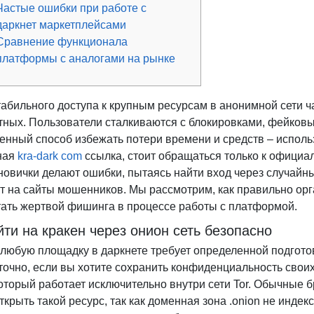
Частые ошибки при работе с
даркнет маркетплейсами
Сравнение функционала
платформы с аналогами на рынке
табильного доступа к крупным ресурсам в анонимной сети 
тных. Пользователи сталкиваются с блокировками, фейков
енный способ избежать потери времени и средств – исполь
ная
kra-dark com
ссылка, стоит обращаться только к офици
новички делают ошибки, пытаясь найти вход через случайны
т на сайты мошенников. Мы рассмотрим, как правильно орг
стать жертвой фишинга в процессе работы с платформой.
йти на кракен через онион сеть безопасно
 любую площадку в даркнете требует определенной подготов
точно, если вы хотите сохранить конфиденциальность своих
который работает исключительно внутри сети Tor. Обычные б
открыть такой ресурс, так как доменная зона .onion не инд