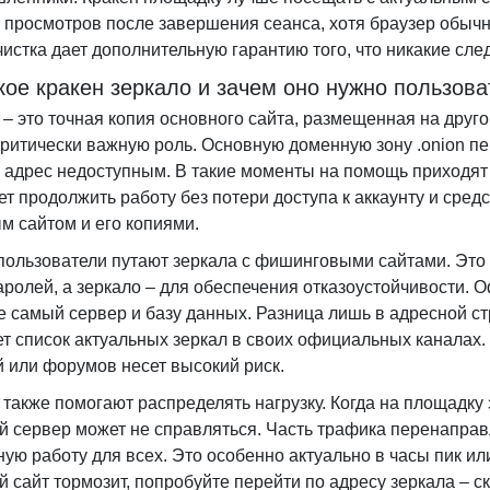
 просмотров после завершения сеанса, хотя браузер обычно
чистка дает дополнительную гарантию того, что никакие сле
кое кракен зеркало и зачем оно нужно пользов
 – это точная копия основного сайта, размещенная на друг
критически важную роль. Основную доменную зону .onion пе
 адрес недоступным. В такие моменты на помощь приходят
ет продолжить работу без потери доступа к аккаунту и ср
м сайтом и его копиями.
пользователи путают зеркала с фишинговыми сайтами. Это
аролей, а зеркало – для обеспечения отказоустойчивости. 
же самый сервер и базу данных. Разница лишь в адресной 
ет список актуальных зеркал в своих официальных каналах
й или форумов несет высокий риск.
 также помогают распределять нагрузку. Когда на площадк
й сервер может не справляться. Часть трафика перенаправл
ную работу для всех. Это особенно актуально в часы пик ил
й сайт тормозит, попробуйте перейти по адресу зеркала – с