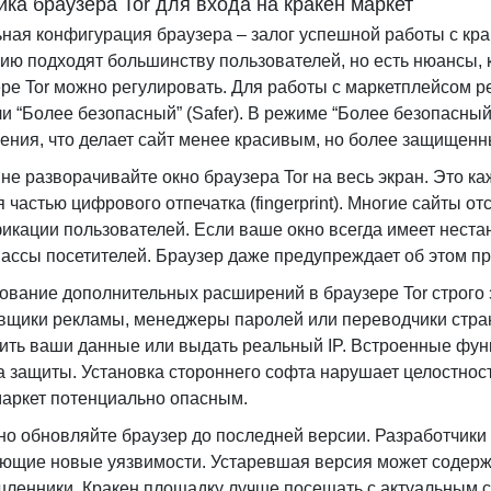
йка браузера Tor для входа на кракен маркет
ная конфигурация браузера – залог успешной работы с кра
ию подходят большинству пользователей, но есть нюансы, 
ере Tor можно регулировать. Для работы с маркетплейсом р
или “Более безопасный” (Safer). В режиме “Более безопасн
ения, что делает сайт менее красивым, но более защищенн
 не разворачивайте окно браузера Tor на весь экран. Это к
я частью цифрового отпечатка (fingerprint). Многие сайты 
икации пользователей. Если ваше окно всегда имеет неста
ассы посетителей. Браузер даже предупреждает об этом п
ование дополнительных расширений в браузере Tor строго
вщики рекламы, менеджеры паролей или переводчики страни
лить ваши данные или выдать реальный IP. Встроенные фу
а защиты. Установка стороннего софта нарушает целостност
маркет потенциально опасным.
но обновляйте браузер до последней версии. Разработчики T
ющие новые уязвимости. Устаревшая версия может содерж
ленники. Кракен площадку лучше посещать с актуальным с