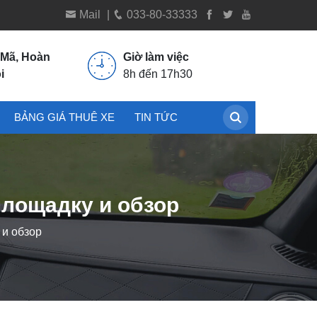
Mail
|
033-80-33333
 Mã, Hoàn
Giờ làm việc
i
8h đến 17h30
BẢNG GIÁ THUÊ XE
TIN TỨC
площадку и обзор
 и обзор