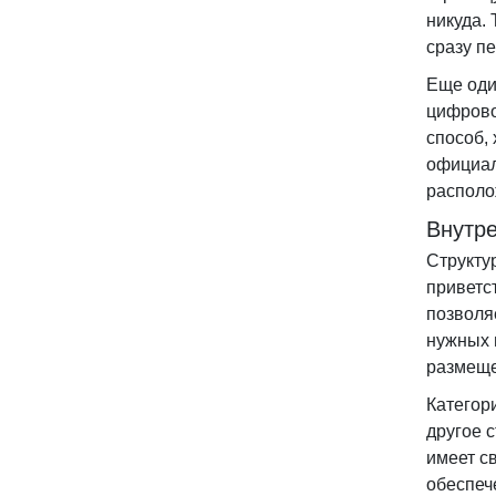
никуда.
сразу п
Еще оди
цифрово
способ,
официал
располо
Внутре
Структу
приветс
позволя
нужных 
размеще
Категор
другое 
имеет с
обеспеч