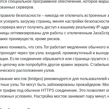
ется специальное программное обеспечение, которое марш
ванных серверов.
правило безопасности – никогда не отключать встроенные 
я ускорить загрузку страниц, меняя настройки безопасности
 сервера могут получить доступ к вашему реальному IP-адре
аницы оптимизированы для работы с отключенным JavaScrip
каких преимуществ, кроме рисков.
ажно понимать, что сеть Tor работает медленнее обычного 
проходят через три узла: входной, промежуточный и выход
ции. Если соединение обрывается или страница грузится с
е цепочку или попробуйте другое кракен зеркало. Стабильно
ического расположения узлов.
ование мостов (bridges) рекомендуется для пользователей и
тные узлы Tor могут быть заблокированы провайдером. Мос
я трафик под обычное HTTPS соединение. Это позволяет об
сложных условиях. Настройка мостов занимает пару минут,