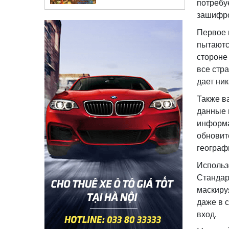
потребу
зашифро
Первое 
пытаютс
стороне
все стр
дает ни
Также в
данные 
информа
обновит
географ
Использ
Стандар
маскиру
даже в 
вход.