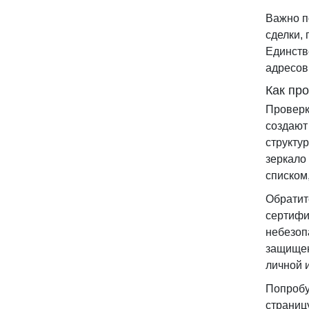
Важно п
сделки,
Единств
адресов
Как пр
Проверк
создают
структу
зеркало
списком
Обратит
сертифи
небезоп
защищен
личной 
Попробу
страниц