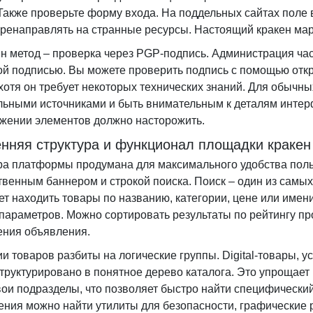
 Также проверьте форму входа. На поддельных сайтах поле 
еренаправлять на странные ресурсы. Настоящий кракен мар
н метод – проверка через PGP-подпись. Администрация част
й подписью. Вы можете проверить подпись с помощью отк
 хотя он требует некоторых технических знаний. Для обычн
ьными источниками и быть внимательным к деталям интер
жении элементов должно насторожить.
нняя структура и функционал площадки кракен
ра платформы продумана для максимального удобства поль
твенным баннером и строкой поиска. Поиск – один из самы
ет находить товары по названию, категории, цене или имен
параметров. Можно сортировать результаты по рейтингу пр
ния объявления.
ии товаров разбиты на логические группы. Digital-товары, 
структурировано в понятное дерево каталога. Это упрощает
вои подразделы, что позволяет быстро найти специфический
ения можно найти утилиты для безопасности, графические