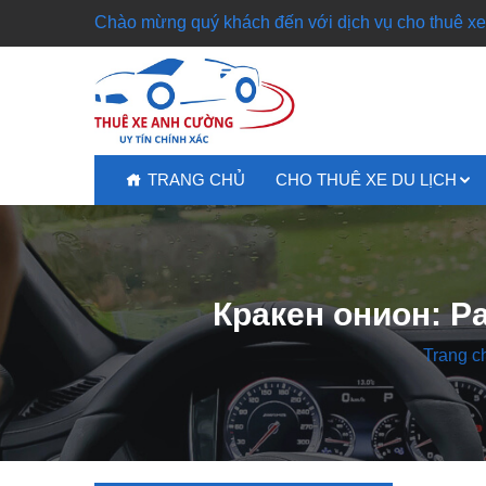
Chào mừng quý khách đến với dịch vụ cho thuê xe 
TRANG CHỦ
CHO THUÊ XE DU LỊCH
Кракен онион: Р
Trang c