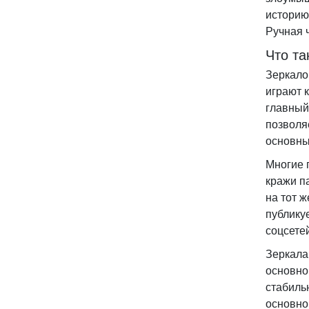
историю
Ручная 
Что та
Зеркало
играют 
главный
позволя
основны
Многие 
кражи п
на тот 
публику
соцсете
Зеркала
основно
стабиль
основно