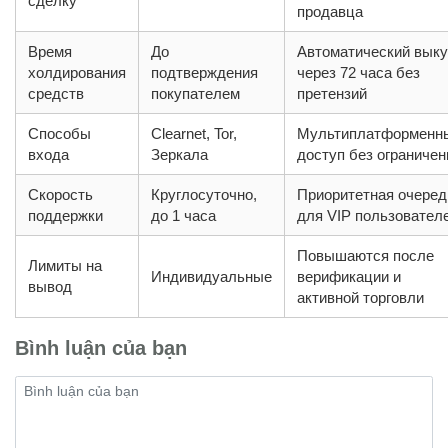
сделку
продавца
Время
До
Автоматический вык
холдирования
подтверждения
через 72 часа без
средств
покупателем
претензий
Способы
Clearnet, Tor,
Мультиплатформенн
входа
Зеркала
доступ без ограничен
Скорость
Круглосуточно,
Приоритетная очеред
поддержки
до 1 часа
для VIP пользовател
Повышаются после
Лимиты на
Индивидуальные
верификации и
вывод
активной торговли
Bình luận của bạn