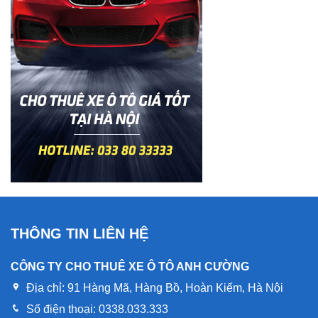
THÔNG TIN LIÊN HỆ
CÔNG TY CHO THUÊ XE Ô TÔ ANH CƯỜNG
Địa chỉ:
91 Hàng Mã, Hàng Bồ, Hoàn Kiếm, Hà Nội
Số điện thoại:
0338.033.333