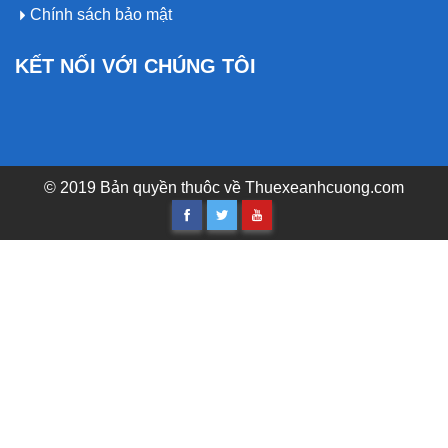
Chính sách bảo mật
KẾT NỐI VỚI CHÚNG TÔI
© 2019 Bản quyền thuôc về
Thuexeanhcuong.com