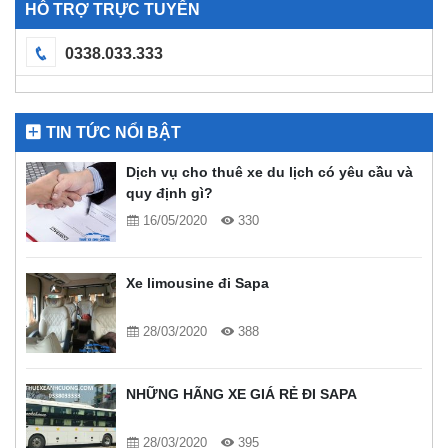
HỖ TRỢ TRỰC TUYẾN
0338.033.333
TIN TỨC NỔI BẬT
Dịch vụ cho thuê xe du lịch có yêu cầu và
quy định gì?
16/05/2020
330
Xe limousine đi Sapa
28/03/2020
388
NHỮNG HÃNG XE GIÁ RẺ ĐI SAPA
28/03/2020
395