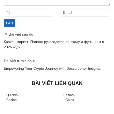
Bài viết sau đó
Кракен маркет: Полное руководство по входу и функциям в
2026 году
Bài viết trước đó
Empowering Your Crypto Journey with Dexscreener Insights
BÀI VIẾT LIÊN QUAN
QuickWin
Casinova
Casino:
: Gains
Gyors
Rapides
tempójú
&