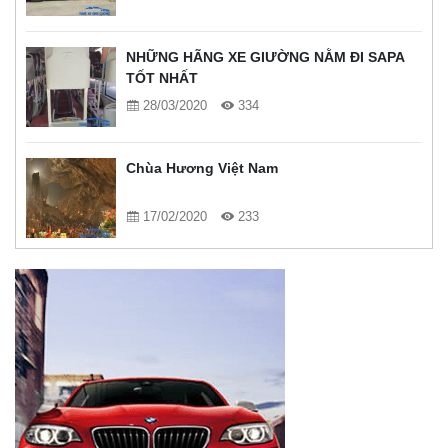
NHỮNG HÃNG XE GIƯỜNG NẰM ĐI SAPA
TỐT NHẤT
28/03/2020
334
Chùa Hương Việt Nam
17/02/2020
233