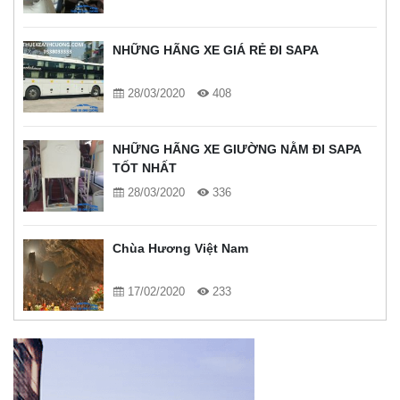
NHỮNG HÃNG XE GIÁ RẺ ĐI SAPA
28/03/2020
408
NHỮNG HÃNG XE GIƯỜNG NẰM ĐI SAPA
TỐT NHẤT
28/03/2020
336
Chùa Hương Việt Nam
17/02/2020
233