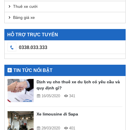
Thuê xe cưới
Bảng giá xe
HỖ TRỢ TRỰC TUYẾN
0338.033.333
TIN TỨC NỔI BẬT
Dịch vụ cho thuê xe du lịch có yêu cầu và
quy định gì?
16/05/2020
341
Xe limousine đi Sapa
28/03/2020
401