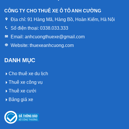
CÔNG TY CHO THUÊ XE Ô TÔ ANH CƯỜNG
Địa chỉ:
91 Hàng Mã, Hàng Bồ, Hoàn Kiếm, Hà Nội
Số điện thoại:
0338.033.333
Email:
anhcuongthuexe@gmail.com
Website:
thuexeanhcuong.com
DANH MỤC
Cho thuê xe du lịch
Thuê xe công vụ
Thuê xe cưới
Bảng giá xe