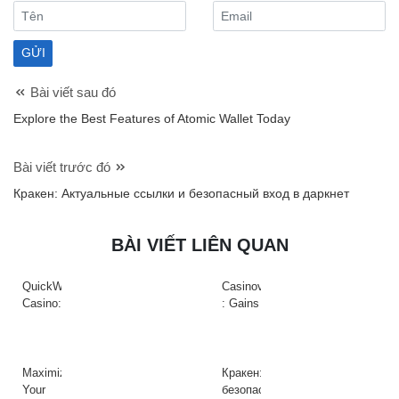
Bài viết sau đó
Explore the Best Features of Atomic Wallet Today
Bài viết trước đó
Кракен: Актуальные ссылки и безопасный вход в даркнет
BÀI VIẾT LIÊN QUAN
QuickWin
Casinova
Casino:
: Gains
Gyors
Rapides
tempójú
&
nyerőgépek
Action
és
à
Maximize
Кракен:
gyors
Haute
Your
безопасный