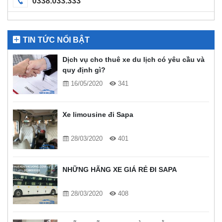
0338.033.333
TIN TỨC NỔI BẬT
Dịch vụ cho thuê xe du lịch có yêu cầu và
quy định gì?
16/05/2020
341
Xe limousine đi Sapa
28/03/2020
401
NHỮNG HÃNG XE GIÁ RẺ ĐI SAPA
28/03/2020
408