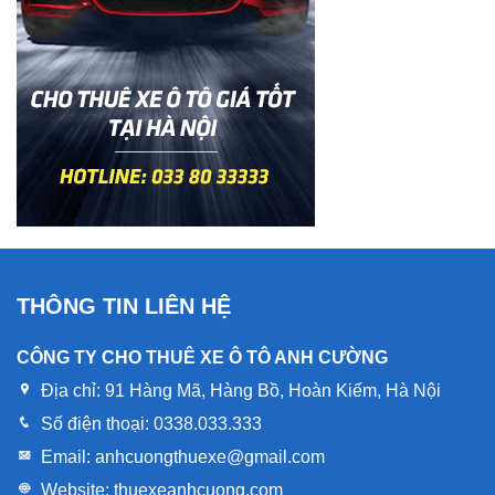
THÔNG TIN LIÊN HỆ
CÔNG TY CHO THUÊ XE Ô TÔ ANH CƯỜNG
Địa chỉ:
91 Hàng Mã, Hàng Bồ, Hoàn Kiếm, Hà Nội
Số điện thoại:
0338.033.333
Email:
anhcuongthuexe@gmail.com
Website:
thuexeanhcuong.com