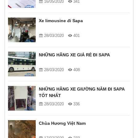
16/05/2020
341
Xe limousine đi Sapa
28/03/2020
401
NHỮNG HÃNG XE GIÁ RẺ ĐI SAPA
28/03/2020
408
NHỮNG HÃNG XE GIƯỜNG NẰM ĐI SAPA
TỐT NHẤT
28/03/2020
336
Chùa Hương Việt Nam