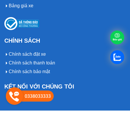
Bảng giá xe
CHÍNH SÁCH
Chính sách đặt xe
Chính sách thanh toán
Chính sách bảo mật
KẾT NỐI VỚI CHÚNG TÔI
0338033333
© 2019 Bản quyền thuôc về
Thuexeanhcuong.com