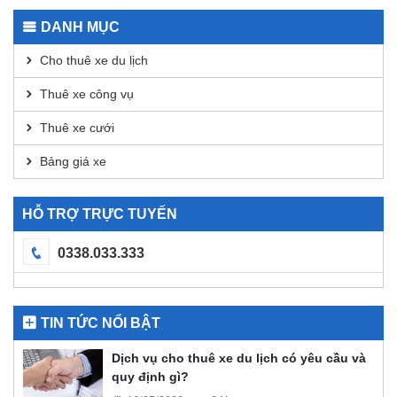
Transactions
for
DANH MỤC
DEX
Analysis
Cho thuê xe du lịch
Thuê xe công vụ
Thuê xe cưới
Bảng giá xe
HỖ TRỢ TRỰC TUYẾN
0338.033.333
TIN TỨC NỔI BẬT
Dịch vụ cho thuê xe du lịch có yêu cầu và
quy định gì?