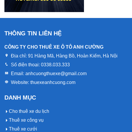
THÔNG TIN LIÊN HỆ
CÔNG TY CHO THUÊ XE Ô TÔ ANH CƯỜNG
Địa chỉ:
91 Hàng Mã, Hàng Bồ, Hoàn Kiếm, Hà Nội
Số điện thoại:
0338.033.333
Email:
anhcuongthuexe@gmail.com
Website:
thuexeanhcuong.com
DANH MỤC
Cho thuê xe du lịch
Thuê xe công vụ
Thuê xe cưới