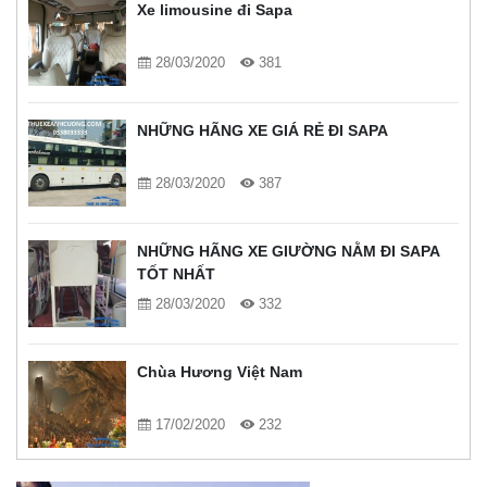
Xe limousine đi Sapa
28/03/2020
381
NHỮNG HÃNG XE GIÁ RẺ ĐI SAPA
28/03/2020
387
NHỮNG HÃNG XE GIƯỜNG NẰM ĐI SAPA
TỐT NHẤT
28/03/2020
332
Chùa Hương Việt Nam
17/02/2020
232