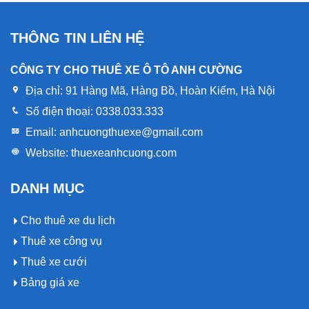
THÔNG TIN LIÊN HỆ
CÔNG TY CHO THUÊ XE Ô TÔ ANH CƯỜNG
Địa chỉ:
91 Hàng Mã, Hàng Bồ, Hoàn Kiếm, Hà Nội
Số điện thoại:
0338.033.333
Email:
anhcuongthuexe@gmail.com
Website:
thuexeanhcuong.com
DANH MỤC
Cho thuê xe du lịch
Thuê xe công vụ
Thuê xe cưới
Bảng giá xe