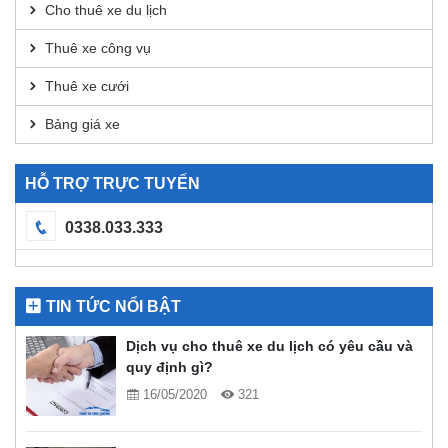
Cho thuê xe du lịch
Thuê xe công vụ
Thuê xe cưới
Bảng giá xe
HỖ TRỢ TRỰC TUYẾN
0338.033.333
TIN TỨC NỔI BẬT
Dịch vụ cho thuê xe du lịch có yêu cầu và
quy định gì?
16/05/2020
321